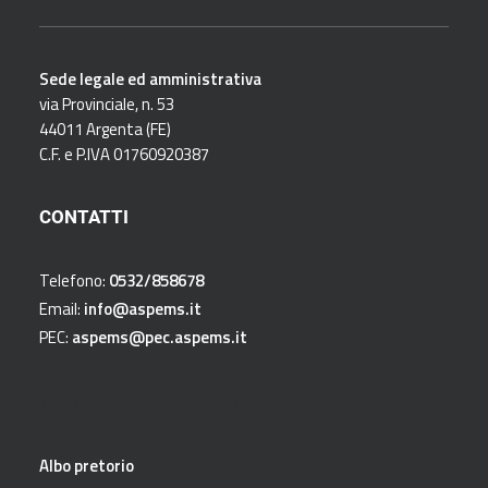
Sede legale ed amministrativa
via Provinciale, n. 53
44011 Argenta (FE)
C.F. e P.IVA 01760920387
CONTATTI
Telefono:
0532/858678
Email:
info@aspems.it
PEC:
aspems@pec.aspems.it
COLLEGAMENTI RAPIDI
Albo pretorio