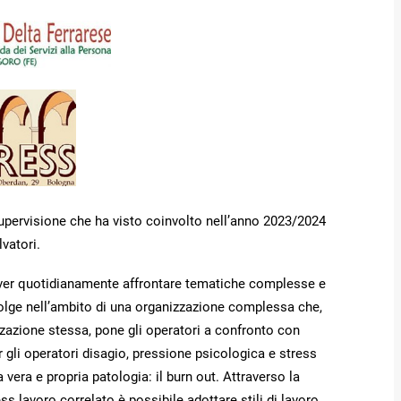
 supervisione che ha visto coinvolto nell’anno 2023/2024
vatori.
dover quotidianamente affrontare tematiche complesse e
volge nell’ambito di una organizzazione complessa che,
nizzazione stessa, pone gli operatori a confronto con
 gli operatori disagio, pressione psicologica e stress
vera e propria patologia: il burn out. Attraverso la
ss lavoro correlato è possibile adottare stili di lavoro