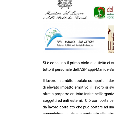
Si è concluso il primo ciclo di attività di
tutto il personale dell’ASP Eppi-Manica-Sal
Il lavoro in ambito sociale comporta il 
di elevato impatto emotivo; il lavoro si s
oltre a proporre criticità insite nell’orga
soggetti ed enti esterni. Ciò comporta per
da lavoro correlato che può portare ad una 
supervisione e azioni a contrasto allo stre