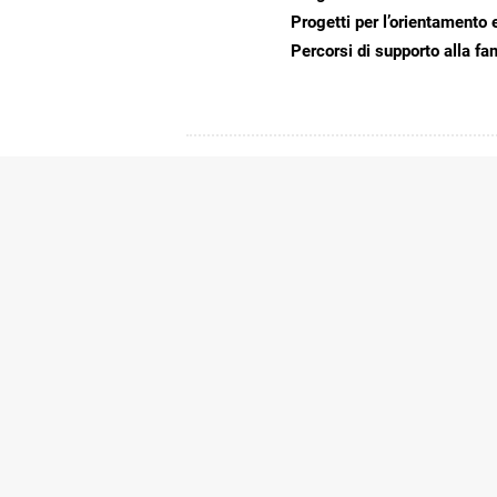
Progetti per l’orientamento 
Percorsi di supporto alla fa
PERSONE
Aurelia Curzola
ASSISTENTE SOCIALE
Telefono:
0532/858678
Email:
a.curzola@aspems.it
Daniela Dell’anno
ASSISTENTE SOCIALE
Telefono:
0532/858678
Email:
d.dellanno@aspems.i